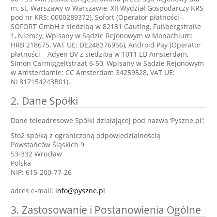
m. st. Warszawy w Warszawie, XII Wydział Gospodarczy KRS
pod nr KRS: 0000289372), Sofort (Operator płatności -
SOFORT GmbH z siedzibą w 82131 Gauting, Fußbergstraße
1, Niemcy, Wpisany w Sądzie Rejonowym w Monachium:
HRB 218675, VAT UE: DE248376956), Android Pay (Operator
płatności – Adyen BV z siedzibą w 1011 EB Amsterdam,
Simon Carmiggeltstraat 6-50, Wpisany w Sądzie Rejonowym
w Amsterdamie: CC Amsterdam 34259528, VAT UE:
NL817154243B01).
2. Dane Spółki
Dane teleadresowe Spółki działającej pod nazwą ‘Pyszne.pl’:
Sto2 spółką z ograniczoną odpowiedzialnością
Powstańców Śląskich 9
53-332 Wrocław
Polska
NIP: 615-200-77-26
adres e-mail:
info@pyszne.pl
3. Zastosowanie i Postanowienia Ogólne