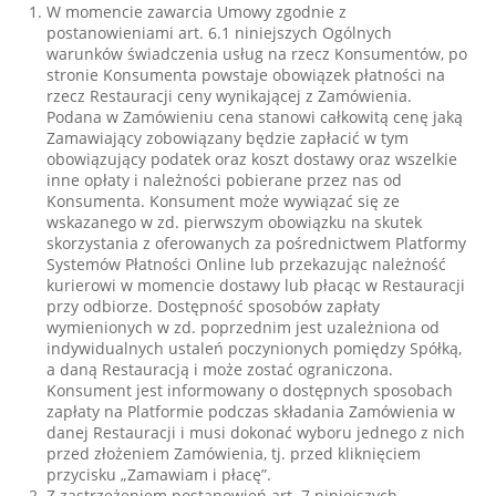
W momencie zawarcia Umowy zgodnie z
postanowieniami art. 6.1 niniejszych Ogólnych
warunków świadczenia usług na rzecz Konsumentów, po
stronie Konsumenta powstaje obowiązek płatności na
rzecz Restauracji ceny wynikającej z Zamówienia.
Podana w Zamówieniu cena stanowi całkowitą cenę jaką
Zamawiający zobowiązany będzie zapłacić w tym
obowiązujący podatek oraz koszt dostawy oraz wszelkie
inne opłaty i należności pobierane przez nas od
Konsumenta. Konsument może wywiązać się ze
wskazanego w zd. pierwszym obowiązku na skutek
skorzystania z oferowanych za pośrednictwem Platformy
Systemów Płatności Online lub przekazując należność
kurierowi w momencie dostawy lub płacąc w Restauracji
przy odbiorze. Dostępność sposobów zapłaty
wymienionych w zd. poprzednim jest uzależniona od
indywidualnych ustaleń poczynionych pomiędzy Spółką,
a daną Restauracją i może zostać ograniczona.
Konsument jest informowany o dostępnych sposobach
zapłaty na Platformie podczas składania Zamówienia w
danej Restauracji i musi dokonać wyboru jednego z nich
przed złożeniem Zamówienia, tj. przed kliknięciem
przycisku „Zamawiam i płacę”.
Z zastrzeżeniem postanowień art. 7 niniejszych