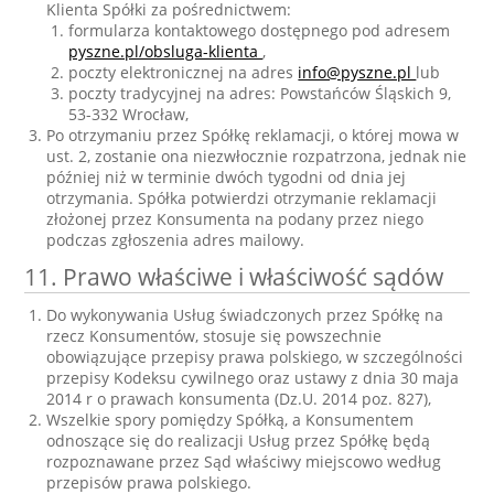
Klienta Spółki za pośrednictwem:
formularza kontaktowego dostępnego pod adresem
pyszne.pl/obsluga-klienta
,
poczty elektronicznej na adres
info@pyszne.pl
lub
poczty tradycyjnej na adres: Powstańców Śląskich 9,
53-332 Wrocław,
Po otrzymaniu przez Spółkę reklamacji, o której mowa w
ust. 2, zostanie ona niezwłocznie rozpatrzona, jednak nie
później niż w terminie dwóch tygodni od dnia jej
otrzymania. Spółka potwierdzi otrzymanie reklamacji
złożonej przez Konsumenta na podany przez niego
podczas zgłoszenia adres mailowy.
11. Prawo właściwe i właściwość sądów
Do wykonywania Usług świadczonych przez Spółkę na
rzecz Konsumentów, stosuje się powszechnie
obowiązujące przepisy prawa polskiego, w szczególności
przepisy Kodeksu cywilnego oraz ustawy z dnia 30 maja
2014 r o prawach konsumenta (Dz.U. 2014 poz. 827),
Wszelkie spory pomiędzy Spółką, a Konsumentem
odnoszące się do realizacji Usług przez Spółkę będą
rozpoznawane przez Sąd właściwy miejscowo według
przepisów prawa polskiego.