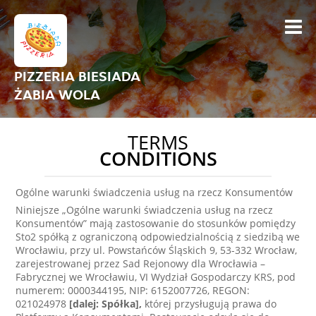
PIZZERIA BIESIADA
ŻABIA WOLA
TERMS
CONDITIONS
Ogólne warunki świadczenia usług na rzecz Konsumentów
Niniejsze „Ogólne warunki świadczenia usług na rzecz
Konsumentów” mają zastosowanie do stosunków pomiędzy
Sto2 spółką z ograniczoną odpowiedzialnością z siedzibą we
Wrocławiu, przy ul. Powstańców Śląskich 9, 53-332 Wrocław,
zarejestrowanej przez Sad Rejonowy dla Wrocławia –
Fabrycznej we Wrocławiu, VI Wydział Gospodarczy KRS, pod
numerem: 0000344195, NIP: 6152007726, REGON:
021024978
[dalej: Spółka],
której przysługują prawa do