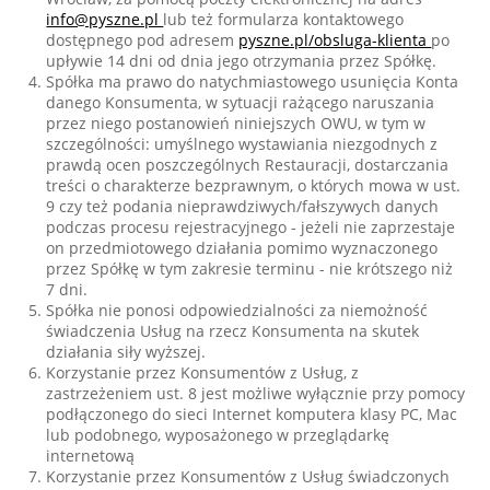
info@pyszne.pl
lub też formularza kontaktowego
dostępnego pod adresem
pyszne.pl/obsluga-klienta
po
upływie 14 dni od dnia jego otrzymania przez Spółkę.
Spółka ma prawo do natychmiastowego usunięcia Konta
danego Konsumenta, w sytuacji rażącego naruszania
przez niego postanowień niniejszych OWU, w tym w
szczególności: umyślnego wystawiania niezgodnych z
prawdą ocen poszczególnych Restauracji, dostarczania
treści o charakterze bezprawnym, o których mowa w ust.
9 czy też podania nieprawdziwych/fałszywych danych
podczas procesu rejestracyjnego - jeżeli nie zaprzestaje
on przedmiotowego działania pomimo wyznaczonego
przez Spółkę w tym zakresie terminu - nie krótszego niż
7 dni.
Spółka nie ponosi odpowiedzialności za niemożność
świadczenia Usług na rzecz Konsumenta na skutek
działania siły wyższej.
Korzystanie przez Konsumentów z Usług, z
zastrzeżeniem ust. 8 jest możliwe wyłącznie przy pomocy
podłączonego do sieci Internet komputera klasy PC, Mac
lub podobnego, wyposażonego w przeglądarkę
internetową
Korzystanie przez Konsumentów z Usług świadczonych