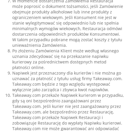
W momencie dostarczenia Zamówienia Restauracja
może poprosić o dokument tożsamości, jeśli Zamówienie
obejmuje produkty alkoholowe lub inne produkty z
ograniczeniem wiekowym. Jeśli Konsument nie jest w
stanie wylegitymować się odpowiednio lub nie spełnia
minimalnych wymogów wiekowych, Restauracja odmówi
dostarczenia odpowiednich produktów Konsumentowi.
W takim przypadku pobrane mogą zostać koszty z tytułu
unieważnienia Zamówienia.
Po złożeniu Zamówienia Klient może według własnego
uznania zdecydować się na przekazanie napiwku
kurierowy za pośrednictwem dostępnych metod
płatności online.
Napiwek jest przeznaczony dla kurierów i nie można go
uznawać za płatność z tytułu usług firmy Takeaway.com.
Takeaway.com będzie z tego względu występować
wyłącznie jako zarządca i zbywca kwot napiwków.
Takeaway.com przekaże Napiwek kurierom w przypadku,
gdy są oni bezpośrednio zaangażowani przez
Takeaway.com. Jeśli kurier nie jest zaangażowany przez
Takeaway.com, ale bezpośrednio przez Restaurację,
Takeaway.com przekaże Napiwek Restauracji i
zobowiązuje Restaurację do wypłaty Napiwku kurierowi.
Takeaway.com nie może gwarantować ani odpowiadać