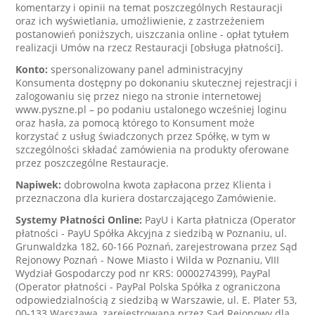
komentarzy i opinii na temat poszczególnych Restauracji
oraz ich wyświetlania, umożliwienie, z zastrzeżeniem
postanowień poniższych, uiszczania online - opłat tytułem
realizacji Umów na rzecz Restauracji [obsługa płatności].
Konto:
spersonalizowany panel administracyjny
Konsumenta dostępny po dokonaniu skutecznej rejestracji i
zalogowaniu się przez niego na stronie internetowej
www.pyszne.pl – po podaniu ustalonego wcześniej loginu
oraz hasła, za pomocą którego to Konsument może
korzystać z usług świadczonych przez Spółkę, w tym w
szczególności składać zamówienia na produkty oferowane
przez poszczególne Restauracje.
Napiwek:
dobrowolna kwota zapłacona przez Klienta i
przeznaczona dla kuriera dostarczającego Zamówienie.
Systemy Płatności Online:
PayU i Karta płatnicza (Operator
płatności - PayU Spółka Akcyjna z siedzibą w Poznaniu, ul.
Grunwaldzka 182, 60-166 Poznań, zarejestrowana przez Sąd
Rejonowy Poznań - Nowe Miasto i Wilda w Poznaniu, VIII
Wydział Gospodarczy pod nr KRS: 0000274399), PayPal
(Operator płatności - PayPal Polska Spółka z ograniczona
odpowiedzialnością z siedzibą w Warszawie, ul. E. Plater 53,
00-133 Warszawa, zarejestrowana przez Sąd Rejonowy dla