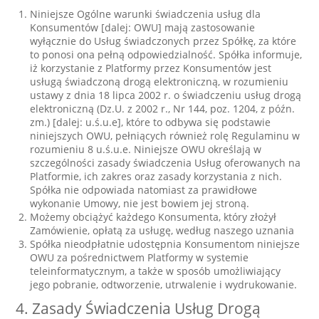
Niniejsze Ogólne warunki świadczenia usług dla
Konsumentów [dalej: OWU] mają zastosowanie
wyłącznie do Usług świadczonych przez Spółkę, za które
to ponosi ona pełną odpowiedzialność. Spółka informuje,
iż korzystanie z Platformy przez Konsumentów jest
usługą świadczoną drogą elektroniczną, w rozumieniu
ustawy z dnia 18 lipca 2002 r. o świadczeniu usług drogą
elektroniczną (Dz.U. z 2002 r., Nr 144, poz. 1204, z późn.
zm.) [dalej: u.ś.u.e], które to odbywa się podstawie
niniejszych OWU, pełniących również rolę Regulaminu w
rozumieniu 8 u.ś.u.e. Niniejsze OWU określają w
szczególności zasady świadczenia Usług oferowanych na
Platformie, ich zakres oraz zasady korzystania z nich.
Spółka nie odpowiada natomiast za prawidłowe
wykonanie Umowy, nie jest bowiem jej stroną.
Możemy obciążyć każdego Konsumenta, który złożył
Zamówienie, opłatą za usługę, według naszego uznania
Spółka nieodpłatnie udostępnia Konsumentom niniejsze
OWU za pośrednictwem Platformy w systemie
teleinformatycznym, a także w sposób umożliwiający
jego pobranie, odtworzenie, utrwalenie i wydrukowanie.
4. Zasady Świadczenia Usług Drogą