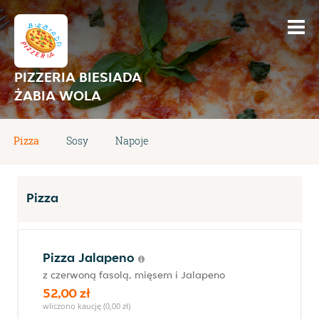
PIZZERIA BIESIADA
ŻABIA WOLA
Pizza
Sosy
Napoje
Pizza
Pizza Jalapeno
z czerwoną fasolą, mięsem i Jalapeno
52,00 zł
wliczono kaucję (0,00 zł)