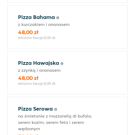
Pizza Bahama
z kurczakiem i ananasem
48,00 zł
wliczono kaucję (0,00 zł)
Pizza Hawajska
z szynką i ananasem
48,00 zł
wliczono kaucję (0,00 zł)
Pizza Serowa
na śmietanie z mozzarellą di bufala,
serem kozim, serem feta i serem
wędzonym