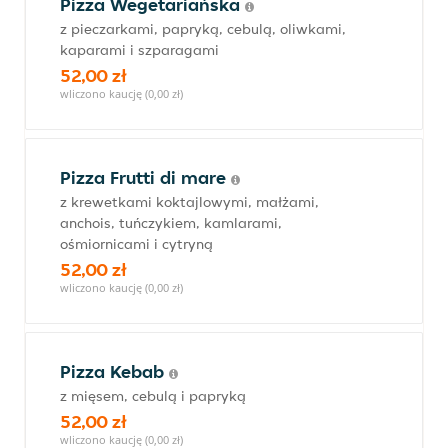
Pizza Wegetariańska
z pieczarkami, papryką, cebulą, oliwkami,
kaparami i szparagami
52,00 zł
wliczono kaucję (0,00 zł)
Pizza Frutti di mare
z krewetkami koktajlowymi, małżami,
anchois, tuńczykiem, kamlarami,
ośmiornicami i cytryną
52,00 zł
wliczono kaucję (0,00 zł)
Pizza Kebab
z mięsem, cebulą i papryką
52,00 zł
wliczono kaucję (0,00 zł)