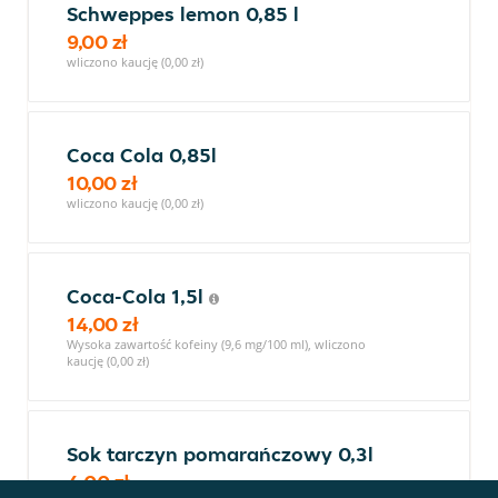
Schweppes lemon 0,85 l
9,00 zł
wliczono kaucję (0,00 zł)
Coca Cola 0,85l
10,00 zł
wliczono kaucję (0,00 zł)
Coca-Cola 1,5l
14,00 zł
Wysoka zawartość kofeiny (9,6 mg/100 ml), wliczono
kaucję (0,00 zł)
Sok tarczyn pomarańczowy 0,3l
4,00 zł